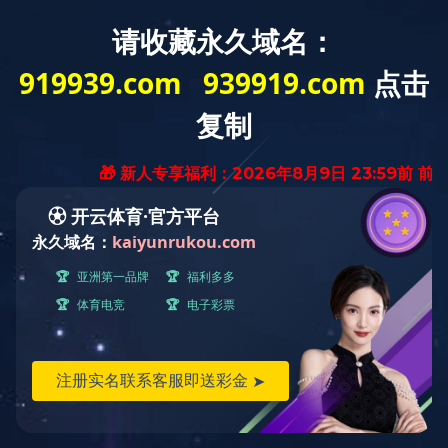
首页
关于乐动在线
清华科技园
乐动在线孵化器
新闻中心
中文 |
EN