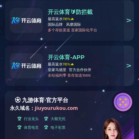
首页
>
新闻中心
>
最新消息
>
科技园区新闻
新闻中心
清华科技园科协获《感谢信》：在推动高水平
河北成安具身智能产业共享智造对接会在清华
江门台山领导到上海乐动在线科技园、衢州乐
最新消息
苏州市国防教育协会、苏州市退役军人协会到
乐动在线集团新闻
苏州乐动在线科技园获“留学人员之家”授牌 
科技园区新闻
宁波大学“智能制造与机器人研究中心”入驻乐
分子公司动态
上海松江科学仪器产业集聚区高质量发展研讨
媒体聚焦
亮相BBC2026科技展望 剑桥乐动在线科技