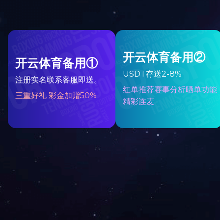
关于乐动在线
清华科技园
公司简介
企业荣誉
董事长致辞
企业文化
董事会
发展历程
高管团队
乐动在线创新学院
高级管理人员
国际合作
IASP中国
加入我们
组织机构
联系我们