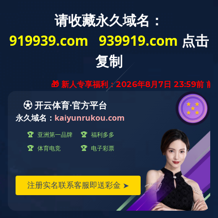
首页
关于乐动在线
清华科技园
乐动在线孵化器
新闻中心
中文 |
EN