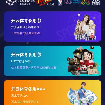
资源禀赋，王书贵提出三大合作方向：一
载体建设领域，立足于北京顺义、上海青
先在中亚（哈萨克斯坦）打造样板园区，