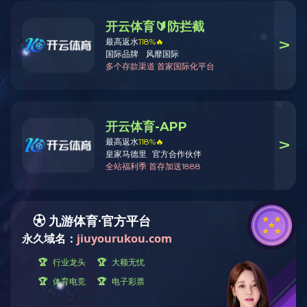
新闻中心
湖南建投集团总经理谭丁率
发布时间：2025-12-04
12
月
3
日，湖南建投集团党委副书记、副
最新消息
合作等领域展开交流。乐动在线控股首席
乐动在线集团新闻
为后续协同发展奠定坚实基础。
科技园区新闻
来访的湖南建投集团代表团成员包括：湖
作部党组织书记潘志文，中湘资本基金公
分子公司动态
总裁、上海乐动在线人工智能科技城总裁
会。
媒体聚焦