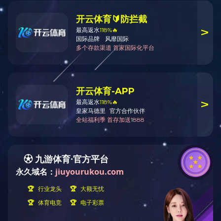
首页
>
新闻中心
>
媒体聚焦
>
聚焦科技园区
新闻中心
北京市领导走访了三家人工智能企业，其中两
乐动在线打造科创“梦工厂”：为衢江发展和人
乐动在线专精特新丨全球首创！松江“智造”肺
最新消息
江苏省委书记信长星调研乐动在线园区科创企
媒体聚焦
海淀区委书记张革一行调研清华科技园人工智
聚焦乐动在线集团
乐动在线化工（医药）科技园项目正式开工
聚焦科技园区
以“祖冲之杯”大赛为引擎 乐动在线助力昆山
聚焦分子公司
《前线》刊发清华学子在英调研见闻：“乐动在