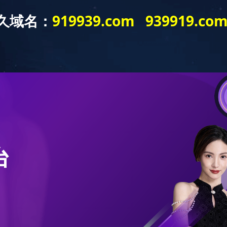
园
乐动在线孵化器
乐动在线科技园
乐动在线科技城