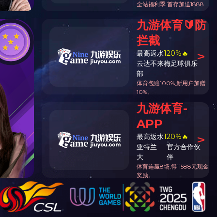
73
>>
共581条