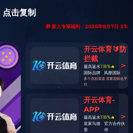
乐动在线（中国）
党群工作