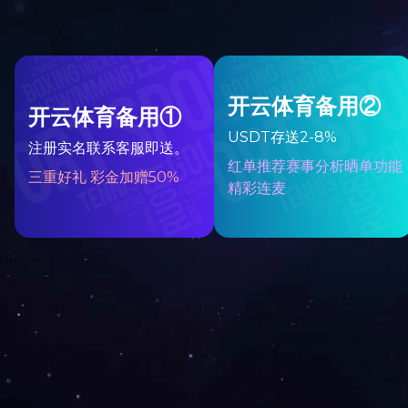
关于乐动在线
清华科技园
公司简介
企业荣誉
董事长致辞
企业文化
董事会
发展历程
高管团队
乐动在线创新学院
高级管理人员
国际合作
IASP中国
加入我们
组织机构
联系我们
分享链接