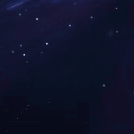
2016年5月28日至
乐动在线控股旗下清华H
局委员、国务院副总理汪
长、清华H+Lab 幸福
关于乐动在线
清华科技园