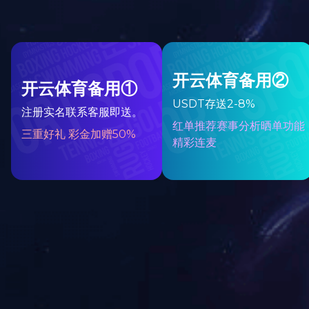
2016年4月8日下午
协议。中国国家主席习
家创新园总裁雷蒙德•