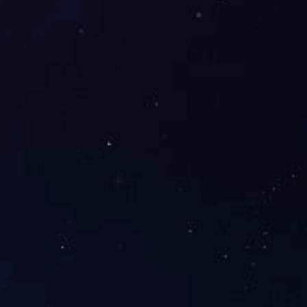
。京交会首日，中央政治
乐动在线控股荣誉董事
间：2021-08-05 12:19:38
党群工作
新闻中心