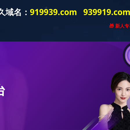
园
乐动在线孵化器
乐动在线科技园
乐动在线科技城