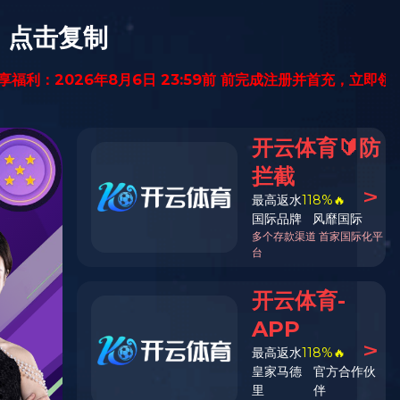
乐动在线（中国）
党群工作