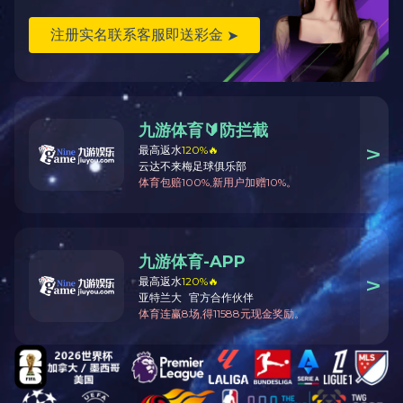
在座谈交流中，安徽乐动在线副总经理颜
乐动在线控股全球创新资源，深化国际合
接、推动重大产业项目落地方面的经验，