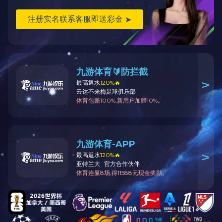
<<
1
2
3
关于乐动在线
清华科技园
乐动在线孵化器
乐动在线
公司简介
企业荣誉
董事长致辞
企业文化
董事会
发展历程
高管团队
乐动在线创新学院
高级管理人员
国际合作
IASP中国
加入我们
组织机构
联系我们