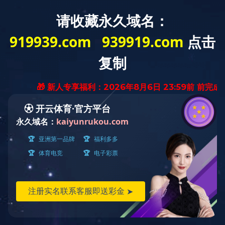
首页
关于乐动在线
清华科技园
乐动在线孵化器
新闻中心
中文 |
EN